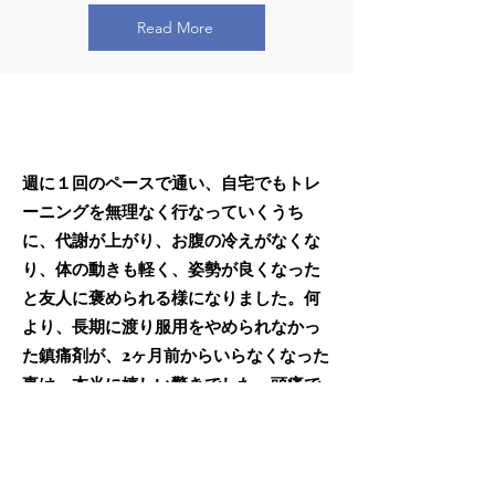
Read More
クライアント様から
の感想
週に１回のペースで通い、自宅でもトレ
ーニングを無理なく行なっていくうち
に、代謝が上がり、お腹の冷えがなくな
り、体の動きも軽く、姿勢が良くなった
と友人に褒められる様になりました。何
より、長期に渡り服用をやめられなかっ
た鎮痛剤が、2ヶ月前からいらなくなった
事は、本当に嬉しい驚きでした。頭痛で
寝込み、つらい腰痛と背中の張りで身体
が斜めに傾いていた苦しい日々を考える
とと・・・