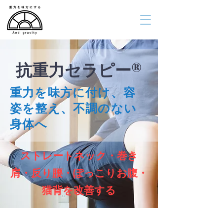
抗重力セラピー®️
重力を味方に付け、容
姿を整え、不調のない
身体へ
ストレートネック・巻き
肩・反り腰・ぽっこりお腹・
猫背を改善する