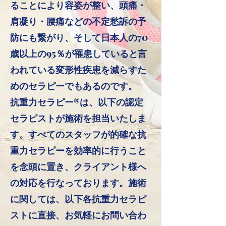
ることにより容姿が整い、頭痛・
肩凝り・腰痛などの不定愁訴の予
防にも繋がり、そして日本人の70
歳以上の95％が罹患していると言
われている変形性疾患を減らすた
めのセラピーでもあるのです。
抗重力セラピー®️は、以下の認定
セラピストが施術を担当いたしま
す。すべてのスタッフが的確な抗
重力セラピーを効率的に行うこと
を念頭に置き、クライアント様へ
の対応を行なっております。施術
に関しては、以下各抗重力セラピ
ストに直接、お気軽にお問い合わ