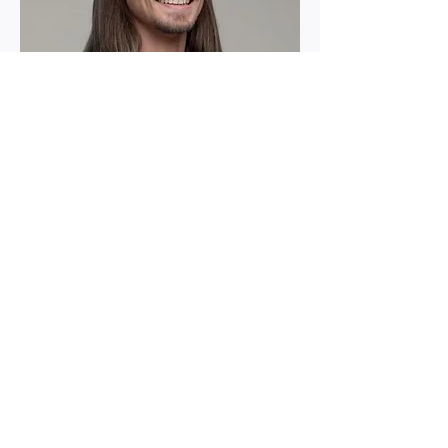
Product Designer
Robert Rose
info@mysite.com
123-456-7890